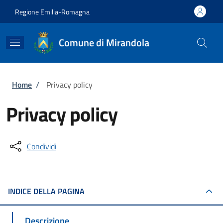
Salta al contenuto principale
Skip to footer content
Regione Emilia-Romagna
Comune di Mirandola
Briciole di pane
Home
/
Privacy policy
Privacy policy
Condividi
INDICE DELLA PAGINA
Descrizione