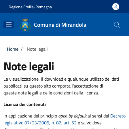
Salta al contenuto principale
Skip to footer content
Regione Emilia-Romagna
Comune di Mirandola
Briciole di pane
Home
/
Note legali
Note legali
La visualizzazione, il download e qualunque utilizzo dei dati
pubblicati su questo sito comporta l'accettazione di
queste note legali e delle condizioni della licenza.
Licenza dei contenuti
In applicazione del principio
open by default
ai sensi del
Decreto
legislativo 07/03/2005, n. 82, art. 52
e salvo dove